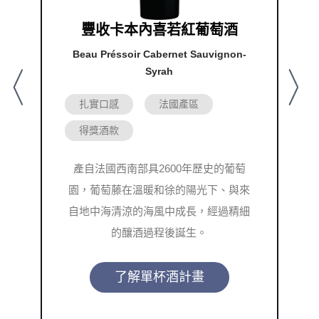
豐收卡本內喜若紅葡萄酒
Beau Préssoir Cabernet Sauvignon-
Syrah
Previous
Nex
扎實口感
法國產區
得獎酒款
產自法國西南部具2600年歷史的葡萄
園，葡萄藤在溫暖和徐的陽光下、與來
自地中海清涼的海風中成長，經過精細
的釀酒過程後誕生。
了解單杯酒計畫