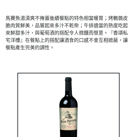
馬賽魚湯清爽不掩蓋後續餐點的特色相當暖胃；烤鵪鶉皮
脆肉質鮮美，品嘗起來多汁不乾柴；牛排適當的熟度吃起
來鮮甜多汁，與葡萄酒的搭配令人微醺而愜意。『香頌私
宅洋樓』在餐點上的搭配讓酒食的口感不會互相遮蔽，讓
餐點產生完美的調性。