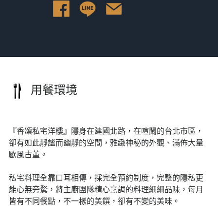
用餐環境
『香頌私宅洋樓』隱身在建國北路，在喧鬧的台北市區，
卻有如此靜謐而幽靜的空間，雅緻神秘的外觀、滿佈大量
歐風古董。

私宅料理全靠口耳相傳，採完全預約制度，完整的隱私更
能心無旁騖，將主廚團隊精心烹調的料理細細品味，每月
皆有不同餐點，不一樣的美饌，卻有不變的美味。
