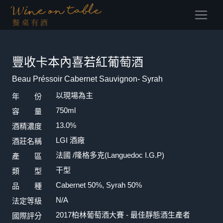
(current)
豐收卡本內喜若紅葡萄酒
Beau Préssoir Cabernet Sauvignon- Syrah
以現場為主
年 份
750ml
容 量
13.0%
酒精濃度
LGI 酒廠
酒莊名稱
法國 /隆格多克(Languedoc I.G.P)
產 區
干型
類 型
Cabernet 50%, Syrah 50%
品 種
N/A
法定等級
2017柏林葡萄酒大賽 - 最佳靜態酒生產者
國際評分