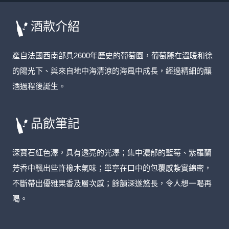
酒款介紹
產自法國西南部具2600年歷史的葡萄園，葡萄藤在溫暖和徐
的陽光下、與來自地中海清涼的海風中成長，經過精細的釀
酒過程後誕生。
品飲筆記
深寶石紅色澤，具有透亮的光澤；集中濃郁的藍莓、紫羅蘭
芳香中飄出些許橡木氣味；單寧在口中的包覆感紮實綿密，
不斷帶出優雅果香及層次感；餘韻深遂悠長，令人想一喝再
喝。