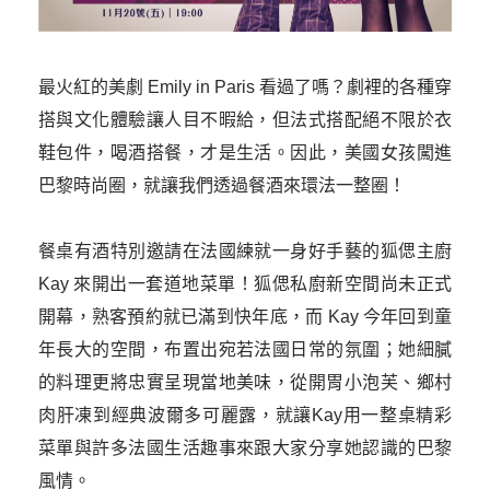
最火紅的美劇 Emily in Paris 看過了嗎？劇裡的各種穿
搭與文化體驗讓人目不暇給，但法式搭配絕不限於衣
鞋包件，喝酒搭餐，才是生活。因此，美國女孩闖進
巴黎時尚圈，就讓我們透過餐酒來環法一整圈！

餐桌有酒特別邀請在法國練就一身好手藝的狐偲主廚 
Kay 來開出一套道地菜單！狐偲私廚新空間尚未正式
開幕，熟客預約就已滿到快年底，而 Kay 今年回到童
年長大的空間，布置出宛若法國日常的氛圍；她細膩
的料理更將忠實呈現當地美味，從開胃小泡芙、鄉村
肉肝凍到經典波爾多可麗露，就讓Kay用一整桌精彩
菜單與許多法國生活趣事來跟大家分享她認識的巴黎
風情。
