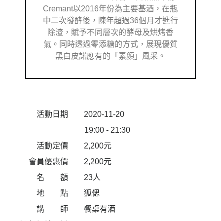
Cremant以2016年份為主要基酒，在瓶
中二次發酵後，陳年超過36個月才進行
除渣，賦予不同層次的酵母及烘烤香
氣。同時透過零添糖的方式，展現優質
黑白皮諾應有的「素顏」風采。
2020-11-20
活動日期
19:00 - 21:30
2,200元
活動定價
2,200元
會員優惠價
23人
名 額
狐偲
地 點
餐桌有酒
講 師