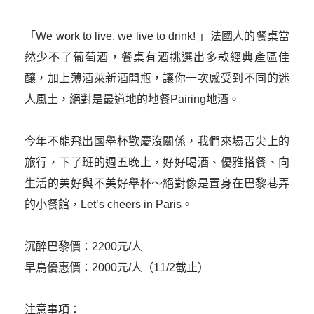
「We work to live, we live to drink! 」法國人的餐桌當
然少不了葡萄酒，餐桌有酒挑選出多款經典產區佳
釀，加上薄酒萊新酒開瓶，讓你一次感受到不同的迷
人風土，絕對是最道地的地餐Pairing地酒。

今年不能飛出國舉杯歡慶沒關係，我們來場舌尖上的
旅行，下了班的週五晚上，好好喝酒、優雅搭餐、向
生活的美好與不美好舉杯～絕對像是置身在巴黎巷弄
的小餐館，Let’s cheers in Paris。

沉醉巴黎價：2200元/人

早鳥優惠價：2000元/人（11/2截止）

注意事項：
