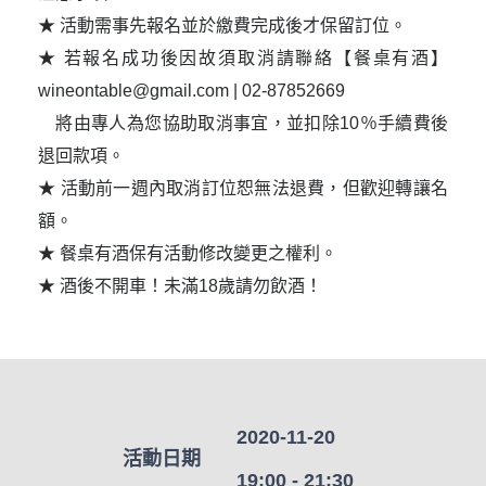
★ 活動需事先報名並於繳費完成後才保留訂位。

★ 若報名成功後因故須取消請聯絡【餐桌有酒】
wineontable@gmail.com | 02-87852669 

　將由專人為您協助取消事宜，並扣除10％手續費後
退回款項。

★ 活動前一週內取消訂位恕無法退費，但歡迎轉讓名
額。

★ 餐桌有酒保有活動修改變更之權利。

★ 酒後不開車！未滿18歲請勿飲酒！
2020-11-20
活動日期
19:00 - 21:30