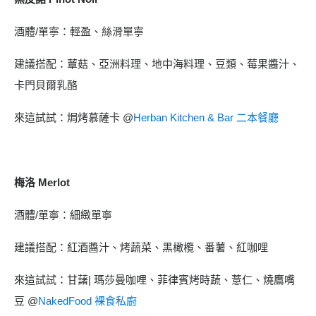
酒體/單寧：輕盈、絲滑單寧
建議搭配：蕈菇、亞洲料理、地中海料理、豆類、莓果醬汁、
卡門貝爾乳酪
來這試試：焗烤慕薩卡 @
Herban Kitchen & Bar 二本餐廳
梅洛 Merlot
酒體/單寧：細緻單寧
建議搭配：紅酒醬汁、烤蔬菜、黑橄欖、番薯、紅咖哩
來這試試：甘藷| 瑪莎曼咖哩、菲律賓烤時蔬、薏仁、燒鷹嘴
豆 @
NakedFood 裸食私廚