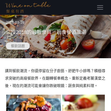
(current)
2018-03-16
迎接2018的最新食尚－蔬食餐酒風潮
餐飲話題
講到餐飲潮流，你還停留在分子廚藝、舒肥牛小排嗎？積極尋
求突破的高級餐飲界，在翻轉餐車概念、重新定義老饕漢堡之
後，現在的潮流可能會讓你跌破眼鏡：蔬食與純素料理。