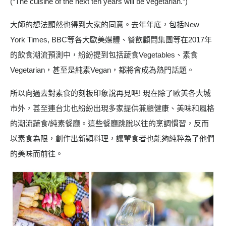
(“The cuisine of the next ten years will be vegetarian.”)
大師的想法顯然也得到大家的同意。去年年底，包括New
York Times, BBC等各大歐美媒體、餐飲顧問集團等在2017年
的飲食潮流預測中，紛紛提到包括蔬食Vegetables、素食
Vegetarian，甚至是純素Vegan，都將會成為熱門話題。
所以向過去對素食的刻板印象說再見吧! 現在除了歐美各大城
市外，甚至連台北也紛紛出現多家提供兼顧健康、美味和風格
的潮流蔬食/純素餐廳。這些餐廳跳脫以往的烹調慣習，反而
以素食為限，創作出新穎料理，讓葷食者也能夠純粹為了他們
的美味而前往。