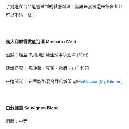
了幾道在台北能嘗試到的餐廳料理，無論是素食還是葷食者都
可以不妨一試！
義大利麝香微氣泡酒 Moscato d’Asti
酒體：輕盈 (勃根地) 到油滑中等酒體 (加州)
建議搭配： 馬鈴薯、豆類、燉飯、山羊起司
來這試試： 布里乾酪混合野菇燉飯 @
MiaCucina (My Kitchen)
白蘇維翁 Sauvignon Blanc
酒體：中等