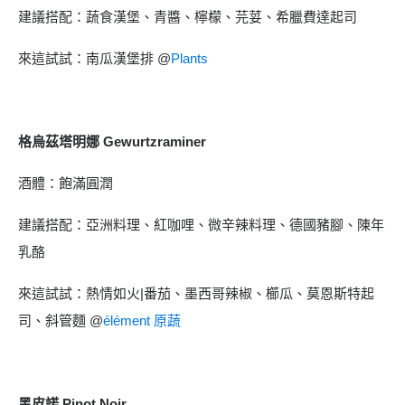
建議搭配：蔬食漢堡、青醬、檸檬、芫荽、希臘費達起司
來這試試：南瓜漢堡排 @
Plants
格烏茲塔明娜 Gewurtzraminer
酒體：飽滿圓潤
建議搭配：亞洲料理、紅咖哩、微辛辣料理、德國豬腳、陳年
乳酪
來這試試：熱情如火|番茄、墨西哥辣椒、櫛瓜、莫恩斯特起
司、斜管麵 @
élément 原蔬
黑皮諾 Pinot Noir