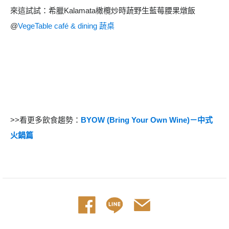
來這試試：希臘Kalamata橄欖炒時蔬野生藍莓腰果燉飯
@
VegeTable café & dining 蔬桌
>>看更多飲食趨勢：
BYOW (Bring Your Own Wine)－中式
火鍋篇