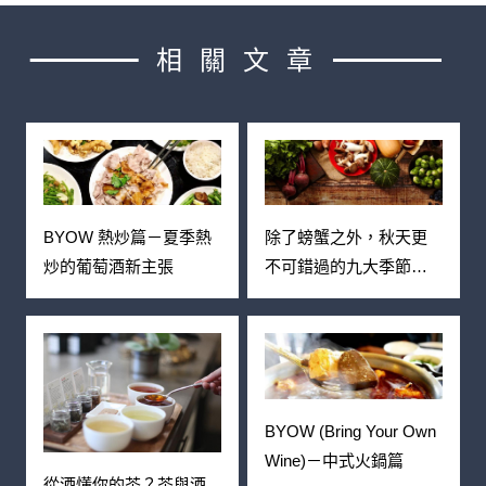
相關文章
BYOW 熱炒篇－夏季熱
除了螃蟹之外，秋天更
炒的葡萄酒新主張
不可錯過的九大季節食
材搭配
BYOW (Bring Your Own
Wine)－中式火鍋篇
從酒懂你的茶？茶與酒