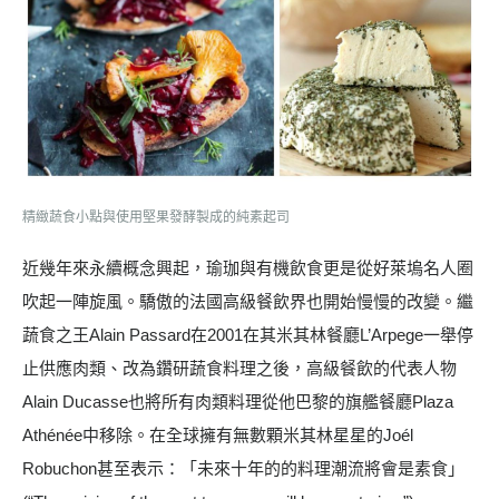
精緻蔬食小點與使用堅果發酵製成的純素起司
近幾年來永續概念興起，瑜珈與有機飲食更是從好萊塢名人圈
吹起一陣旋風。驕傲的法國高級餐飲界也開始慢慢的改變。繼
蔬食之王Alain Passard在2001在其米其林餐廳L’Arpege一舉停
止供應肉類、改為鑽研蔬食料理之後，高級餐飲的代表人物
Alain Ducasse也將所有肉類料理從他巴黎的旗艦餐廳Plaza
Athénée中移除。在全球擁有無數顆米其林星星的Joél
Robuchon甚至表示：「未來十年的的料理潮流將會是素食」