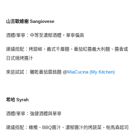
山吉歐維榭 Sangiovese
酒體/單寧：中等至濃郁酒體，單寧偏高
建議搭配：烤甜椒、義式千層麵、番茄紅醬義大利麵、醬香或
日式燒烤醬汁
來這試試： 曬乾番茄蘑菇麵 @
MiaCucina (My Kitchen)
希哈 Syrah
酒體/單寧：強健酒體與單寧
建議搭配：橄欖、BBQ醬汁、濃郁醬汁的烤蔬菜、帕馬森起司