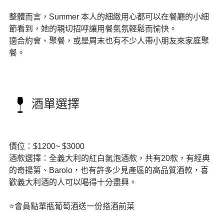
整體而言，Summer 本人的細緻用心都可以在餐廳的小細
節看到，她的親切招呼讓用餐氣氛輕鬆而愉快。

適合約會、聚餐，或是周末也有不少人帶小朋友來家庭聚
餐。
酒單選擇
價位：$1200~ $3000

酒款選擇：全義大利的紅白氣泡酒款，共有20款，有經典
的奇揚第、Barolo，也有許多少見產區的高品質酒款，喜
歡義大利酒的人可以喝得十分盡興。

⭐️會員點單瓶葡萄酒送一份搭酒前菜