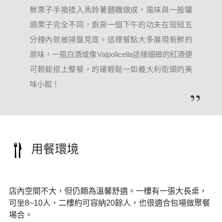
鮮栗子手撥揉入馬鈴薯麵糰做成，風味與一般罐
頭栗子完全不同，廚房一個下午的功夫在短短五
分鐘內就被掃盤見底。這裡餐點大多展現新鮮的
原味，一瓶白酒或像Valpolicella這樣細緻的紅酒便
可輕鬆搭上整餐，的確輕鬆一如義大利街頭的美
用餐環境
店內空間不大，但仍頗為溫馨舒適。一樓有一張大長桌，
可坐8~10人，二樓約可容納20餘人，也很適合包場做聚餐
場合。
