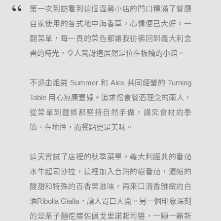
第一次到訪看到這個溫馨小店的門口種滿了餐廳
自家使用的各式地中海香草，心情便已大好。一
翻菜單，每一頁的菜色都讓我彷彿回到義大利念
書的時光，令人驚訝這居然是位在板橋的小館。

不過由姐弟 Summer 和 Alex 共同經營的 Turning 
Table 用心無庸置疑。追求慢食餐酒理念的兩人，
從菜單到麵條都堅持自然手做，講究食材的季
節、在地性，而餐點更是美味。

這天嘗試了店裡的秋季菜單，義大利經典的番茄
水牛起司沙拉，這裡加入台灣的樹番茄，濃縮的
酸甜和特殊的百香果滋味，再來口清香雅緻的白
酒Ribolla Gialla，讓人胃口大開。另一個印象深刻
的是栗子麵疙瘩佐佩戈里諾起司醬，一顆一顆新