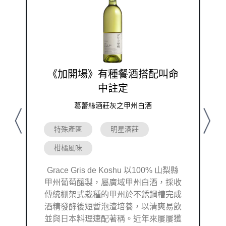
《加開場》有種餐酒搭配叫命
中註定
葛蕾絲酒莊灰之甲州白酒
Previous
Next
特殊產區
明星酒莊
柑橘風味
Grace Gris de Koshu 以100% 山梨縣
甲州葡萄釀製，屬廣域甲州白酒，採收
傳統棚架式栽種的甲州於不銹鋼槽完成
酒精發酵後短暫泡渣培養，以清爽易飲
並與日本料理速配著稱。近年來屢屢獲