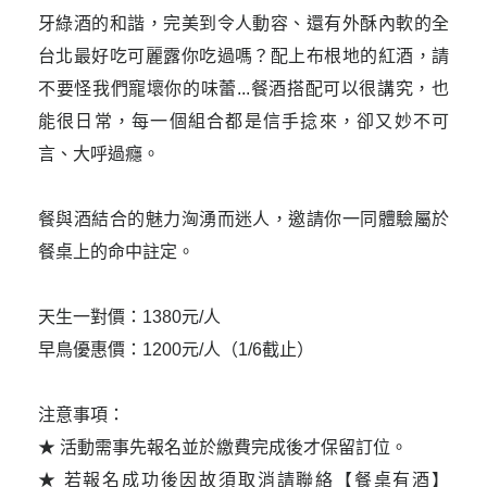
牙綠酒的和諧，完美到令人動容、還有外酥內軟的全
台北最好吃可麗露你吃過嗎？配上布根地的紅酒，請
不要怪我們寵壞你的味蕾...餐酒搭配可以很講究，也
能很日常，每一個組合都是信手捻來，卻又妙不可
言、大呼過癮。

餐與酒結合的魅力洶湧而迷人，邀請你一同體驗屬於
餐桌上的命中註定。

天生一對價：1380元/人

早鳥優惠價：1200元/人（1/6截止）

注意事項：

★ 活動需事先報名並於繳費完成後才保留訂位。

★ 若報名成功後因故須取消請聯絡【餐桌有酒】