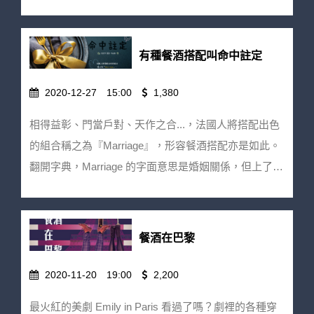
桌，Marriage 絕不僅只於愛情。 有一種餐酒搭配叫命
半個世紀的酒樓老包廂裡，讓我們一起當中菜遇上香
中註定。 生活裡太多來來去去，不是每盤食物、每隻
檳。 華麗摘星價：3350元/人 早鳥優惠價：3200元/人
酒、每個人，都能在心上留下痕跡，但總有一些火花會
有種餐酒搭配叫命中註定
（2/26截止） 注意事項： ★ 活動需事先報名並於繳費
在意想不到的時刻出現，從此念念不忘。餐桌有酒累積
完成後才保留訂位。 ★ 若報名成功後因故須取消請聯
日子裡的驚喜搭配，想跟你一起分享最初的感動：一瓶
2020-12-27
15:00
1,380
絡【餐桌有酒】wineontable@gmail.com | 02-87852669
難求的日本甲州白酒，配上預購後要等半年的手切洋芋
將由專人為您協助取消事宜，並扣除10％手續費後退
相得益彰、門當戶對、天作之合...，法國人將搭配出色
片、鮮甜的市場日料現切生魚片與帶著微氣泡的葡萄牙
回款項。 ★ 活動前一週內取消訂位恕無法退費，但歡
的組合稱之為『Marriage』，形容餐酒搭配亦是如此。
綠酒的和諧，完美到令人動容、還有外酥內軟的全台北
迎轉讓名額。 ★ 餐桌有酒保有活動修改變更之權利。
翻開字典，Marriage 的字面意思是婚姻關係，但上了餐
最好吃可麗露你吃過嗎？配上布根地的紅酒，請不要怪
★ 酒後不開車！未滿18歲請勿飲酒！
桌，Marriage 絕不僅只於愛情。 有一種餐酒搭配叫命
我們寵壞你的味蕾...餐酒搭配可以很講究，也能很日
中註定。 生活裡太多來來去去，不是每盤食物、每隻
常，每一個組合都是信手捻來，卻又妙不可言、大呼過
酒、每個人，都能在心上留下痕跡，但總有一些火花會
癮。 餐與酒結合的魅力洶湧而迷人，邀請你一同體驗
餐酒在巴黎
在意想不到的時刻出現，從此念念不忘。餐桌有酒累積
屬於餐桌上的命中註定。 天生一對價：1380元/人 早鳥
日子裡的驚喜搭配，想跟你一起分享最初的感動：一瓶
2020-11-20
19:00
2,200
優惠價：1200元/人（1/6截止） 注意事項： ★ 活動需
難求的日本甲州白酒，配上預購後要等半年的手切洋芋
事先報名並於繳費完成後才保留訂位。 ★ 若報名成功
最火紅的美劇 Emily in Paris 看過了嗎？劇裡的各種穿
片、鮮甜的市場日料現切生魚片與帶著微氣泡的葡萄牙