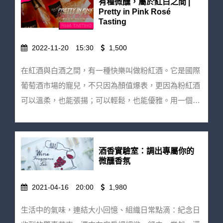
有種微醺，屬於紅白之間 |
杯適合週間喝的紅白酒款，和你在生活日常裡創造一
Pretty in Pink Rosé
Tasting
些，能常常想起的火花。 隱身於 50 年的老公寓，時寓
其實沒有自己想像中的低調。並非刻意，但憑著一碗碗
2022-11-20
15:30
1,500
熱氣蒸騰的牛肉麵與下酒菜，即使一週只營業 4 天，時
寓早已是饕客們心上的完美小酒館、療癒口腹的秘密基
在紅酒與白酒之間，有一種快樂叫做粉紅酒。它是國際
地、有點捨不得分享的口袋名單：推開八角長窗的古典
葡萄酒市場的寵兒，不只因為顏值爆表，更因為粉紅酒
木門，與 10 秒鐘前的車水馬龍恍若平行時空，相當超
可以溫柔，也能張揚；可以輕鬆，也能優雅。用一個下
現實，樸實誠懇的氛圍卻又讓人輕易地放鬆下來，加上
午，從波爾多到香檳，品味風格各異的五款粉紅，讓味
空氣散發著食材細細熬煮的甘甜香氣，不知不覺就想喝
蕾感受 Rosé 的 100 種姿態，找到屬於你的紅白之間。
酒了（笑） 勾人食慾的雙關、感受時間流動的寓所...你
活動與今年秋天剛開幕的單杯葡萄酒吧 Glassmate 合
酒香實驗室：調出專屬你的
得親自來感受時寓的獨特魅力，當然，也和我們一起探
作，參加品酒會同時踩點新空間！下酒小點也找到鮮肉
微醺香氛
索風味無限的餐酒搭配，星期三的晚上，歡迎光臨解憂
擔當(?) Ricardo 來為活動精心搭配風味小食，快點手刀
2021-04-16
20:00
1,980
小酒館，給自己一個 Wine Wednesday 吧！ 週三解憂
報名吧！ 酒食菜單｜ 菲利嘉美粉紅香檳 Champagne
價：1800元/人 早鳥優惠價：1650元/人（03/08截止）
Philippe Gamet, Brut Rosé 杜聖爵酒莊小酒滴粉紅酒
生活中的氣味，連結大小回憶、組織日常點滴：紀念日
注意事項： ★ 活動需事先報名並於繳費完成後才保留
Domaine Duseigneur, La Goutte Du Seigneur Rosé 希