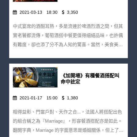
品飲 2. LFP香料香水實驗室客製化課程，香水知識講解
汁嫩叉燒、鮮美的晶瑩蝦餃皇到最新的秘製脆皮鵝，道
手續費後退回款項。 ★ 活動前一週內取消訂位恕無法
與調香協助 3. 成品100ml香水乙瓶(市價$2400) *當天為
2021-03-13
18:30
3,350
道都是必須朝聖的美味；搭配酒單更是霸氣決定香檳開
退費，但歡迎轉讓名額。 ★ 餐桌有酒保有活動修改變
調配小樣確認味道及比例後， 送至工廠訂製專屬100ml
好開滿，來場不低調的華麗。從經典細膩的黑中白、豐
更之權利。 ★ 酒後不開車！未滿18歲請勿飲酒！
中式宴席的酒酣耳熱，多是流連於啤酒烈酒之間，但其
香水乙瓶，製作時間約20個工作天(不含假日及國定假
盈有致的粉紅香檳、到新奇有趣的小農實驗款，還有市
實老饕都流傳，葡萄酒搭中餐更值得細細品味，也許偶
日)，成品將由LFP香料香水實驗室宅配到府(台灣本島
面上罕見的甜型香檳與香檳產區的古法甜酒，僅僅只搭
有難度，卻也添了分不為人知的驚喜。當然，美食美酒
免運) 注意事項： ★ 活動需事先報名並於繳費完成後才
香檳，也已是萬種風情。 應廣大粉絲強烈敲碗下的唯
當傳千里，這種美妙怎麼能只有我們知道！ 餐桌有酒
保留訂位。 ★ 若報名成功後因故須取消請聯絡【餐桌
一加開場，四月酒日，讓我們一起當中菜遇上香檳。
力邀連續三年榮獲米其林一星認證的老字號中餐廳—
有酒】wineontable@gmail.com | 02-87852669 將由
華麗摘星價：3350元/人 早鳥優惠價：3200元/人（3/15
『大三元酒樓』共同攜手，除了端出米其林功夫菜單之
專人為您協助取消事宜，並扣除10％手續費後退回款
《加開場》有種餐酒搭配叫
截止） 注意事項： ★ 活動需事先報名並於繳費完成後
外，還有內行人才有機會一嚐的隱藏菜色。從招牌的蜜
命中註定
項。 ★ 活動前一週內取消訂位恕無法退費，但歡迎轉
才保留訂位。 ★ 若報名成功後因故須取消請聯絡【餐
汁嫩叉燒、鮮美的晶瑩蝦餃皇到最新的秘製脆皮鵝，道
讓名額。 ★ 餐桌有酒保有活動修改變更之權利。 ★ 酒
桌有酒】wineontable@gmail.com | 02-87852669 將
2021-01-17
15:00
1,380
道都是必須朝聖的美味；搭配酒單更是霸氣決定香檳開
後不開車！未滿18歲請勿飲酒！
由專人為您協助取消事宜，並扣除10％手續費後退回款
好開滿，來場不低調的華麗。從經典細膩的黑中白、豐
相得益彰、門當戶對、天作之合...，法國人將搭配出色
項。 ★ 活動前一週內取消訂位恕無法退費，但歡迎轉
盈有致的粉紅香檳、到新奇有趣的小農實驗款，還有市
的組合稱之為『Marriage』，形容餐酒搭配亦是如此。
讓名額。 ★ 餐桌有酒保有活動修改變更之權利。 ★ 酒
面上罕見的甜型香檳與香檳產區的古法甜酒，僅僅只搭
翻開字典，Marriage 的字面意思是婚姻關係，但上了餐
後不開車！未滿18歲請勿飲酒！
香檳，也已是萬種風情。 在春暖花開的三月，在跨越