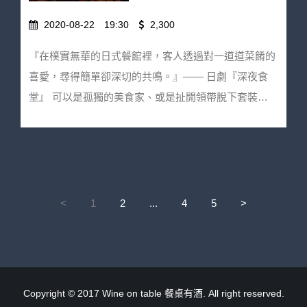
退費，但歡迎轉讓名額。 ★ 餐桌有酒保有活動修改變
開！ 餐桌有酒邀請小廚房俱樂部聯手製作，精心設計
喝酒、優雅搭餐、向生活的美好與不美好舉杯～絕對像
更之權利。 ★ 酒後不開車！未滿18歲請勿飲酒！
的菜單與酒單，讓主廚Jessica拿手的台式饗宴搖身一
2020-08-22
19:30
2,300
是置身在巴黎巷弄的小餐館，Let’s cheers in Paris。 沉
變，成為讓人口目一新的下午酒時光：配上細膩的小農
醉巴黎價：2200元/人 早鳥優惠價：2000元/人（11/2截
『在樸實無華的日式餐館裡，客人透過對一道道菜餚的
香檳，馬祖鮮蚵有了更雅緻的吃法；十足手路菜的金絲
止） 注意事項： ★ 活動需事先報名並於繳費完成後才
喜愛，尋得簡單卻深切的共鳴。』—— 日劇『深夜食
炸蝦與夏日必喝的葡萄牙綠酒絕搭；再拿當季的小卷炙
保留訂位。 ★ 若報名成功後因故須取消請聯絡【餐桌
堂』 可以是孤獨的美食家、或是扯開領帶脫下套裝的
煎拌上新鮮青醬，用餐桌上最迷人的麗絲玲白酒帶出海
有酒】wineontable@gmail.com | 02-87852669 將由
下班族、也可以是久別的老友相約...無論什麼角色，居
鮮的甘甜；最後，小廚房的火爆款鴨肝手切滷肉與圓潤
專人為您協助取消事宜，並扣除10％手續費後退回款
酒屋永遠歡迎你。 餐桌有酒這次以復刻為名，邀請人
柔美的紐西蘭紅酒，絕對顛覆我們對傳統台菜的想像。
項。 ★ 活動前一週內取消訂位恕無法退費，但歡迎轉
氣日式居酒屋『頑居酒』重新演繹深夜食堂的經典料理
不能出國沒關係，讓我們來場舌尖上的旅行，下午的餐
讓名額。 ★ 餐桌有酒保有活動修改變更之權利。 ★ 酒
與溫暖氣氛。在頑居酒料理長馬丁的巧思設計下，除了
桌上有酒，敘敘舊或是認識新朋友，都很美很可以！
後不開車！未滿18歲請勿飲酒！
居酒屋的職人串物、必點的下酒菜、炎夏不能錯過的名
<
1
2
...
4
5
>
寶島賞味價：1650元/人 早鳥優惠價：1480元/人（8/31
物定番雞刺身、還有全台獨家的食事米棒鍋與菜單上沒
截止） 雙人同行價：3100元，於結帳時輸入優惠代碼
有的隱藏菜色...就是要讓大家體驗最地道的居酒屋文
【ITWWAY】可享折抵唷 注意事項： ★ 活動需事先報
化！ 還覺得居酒屋只能喝生啤？如今，居酒屋料理搭
名並於繳費完成後才保留訂位。 ★ 若報名成功後因故
配葡萄酒已成為低調顯學。餐桌有酒當然不落人後，設
須取消請聯絡【餐桌有酒】wineontable@gmail.com |
Copyright © 2017 Wine on table 餐桌有酒. All right reserved.
計了精彩絕倫的Wine Pairing佐餐。四款葡萄酒各有迷