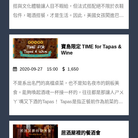
後因故須取消請聯絡【餐桌有酒】
搭與文化體驗讓人目不暇給，但法式搭配絕不限於衣鞋
綠酒的和諧，完美到令人動容、還有外酥內軟的全台北
wineontable@gmail.com | 02-87852669 將由專人為
包件，喝酒搭餐，才是生活。因此，美國女孩闖進巴黎
最好吃可麗露你吃過嗎？配上布根地的紅酒，請不要怪
您協助取消事宜，並扣除10％手續費後退回款項。 ★
時尚圈，就讓我們透過餐酒來環法一整圈！ 餐桌有酒
我們寵壞你的味蕾...餐酒搭配可以很講究，也能很日
活動前一週內取消訂位恕無法退費，但歡迎轉讓名額。
特別邀請在法國練就一身好手藝的狐偲主廚 Kay 來開
常，每一個組合都是信手捻來，卻又妙不可言、大呼過
★ 餐桌有酒保有活動修改變更之權利。 ★ 酒後不開
出一套道地菜單！狐偲私廚新空間尚未正式開幕，熟客
癮。 餐與酒結合的魅力洶湧而迷人，邀請你一同體驗
寶島限定 TIME for Tapas &
車！未滿18歲請勿飲酒！
預約就已滿到快年底，而 Kay 今年回到童年長大的空
Wine
屬於餐桌上的命中註定。 天生一對價：1380元/人 早鳥
間，布置出宛若法國日常的氛圍；她細膩的料理更將忠
優惠價：1200元/人（12/14截止） ※因適逢耶誕佳
2020-09-27
15:00
1,650
實呈現當地美味，從開胃小泡芙、鄉村肉肝凍到經典波
節，"有種餐酒搭配叫命中註定"這場活動已被私人包
爾多可麗露，就讓Kay用一整桌精彩菜單與許多法國生
場。想要參加的酒友，歡迎報名1/17的加開場次
不是系出名門的高檔桌菜，也不是知名夜市的銅板美
活趣事來跟大家分享她認識的巴黎風情。 「We work to
>>http://bit.ly/2KLwhvM 注意事項： ★ 活動需事先報名
食。能夠喚起酒魂一杯接一杯的，往往都是那讓人ㄕㄨ
live, we live to drink! 」法國人的餐桌當然少不了葡萄
並於繳費完成後才保留訂位。 ★ 若報名成功後因故須
ㄚˋ嘴又下酒的Tapas！ Tapas是指正餐前作為前菜的各
酒，餐桌有酒挑選出多款經典產區佳釀，加上薄酒萊新
取消請聯絡【餐桌有酒】wineontable@gmail.com | 02-
種下酒菜，是西班牙飲食中重要的一部分，搭配葡萄酒
酒開瓶，讓你一次感受到不同的迷人風土，絕對是最道
87852669 將由專人為您協助取消事宜，並扣除10％
絕不稀奇，可是這次的Tapas下午酒加入了許多巧妙的
地的地餐Pairing地酒。 今年不能飛出國舉杯歡慶沒關
手續費後退回款項。 ★ 活動前一週內取消訂位恕無法
台味元素，寶島限定的 Tapas＆ Wine 就此華麗麗展
居酒屋裡的餐酒會
係，我們來場舌尖上的旅行，下了班的週五晚上，好好