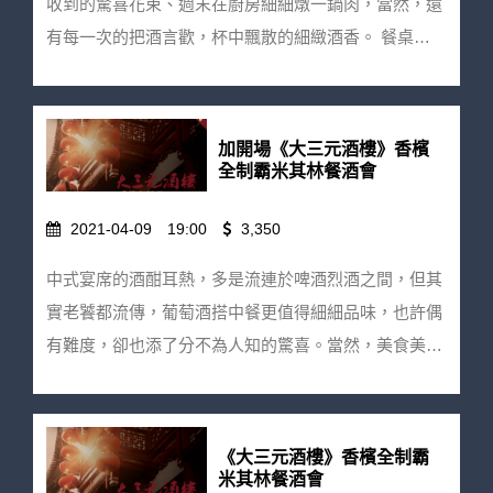
收到的驚喜花束、週末在廚房細細燉一鍋肉，當然，還
訂位。 ★ 若報名成功後因故須取消請聯絡【餐桌有
帝酒莊波爾多粉紅酒 Clarenelle Bordeaux Rosé AOC
有每一次的把酒言歡，杯中飄散的細緻酒香。 餐桌有
酒】wineontable@gmail.com | 02-87852669 將由專
威石東酒莊小威石東古法氣泡酒 We by Weightstone
酒與台灣文創香水品牌—LFP香料香水實驗室，共同攜
人為您協助取消事宜，並扣除10％手續費後退回款項。
Pet-Nat W°2 氣泡百分百粉紅氣泡甜酒 FRV100 Rosé
手打造最新品酒主題－酒香實驗室：拆解葡萄酒中最重
★ 活動前一週內取消訂位恕無法退費，但歡迎轉讓名
Sparkling 伊比利火腿蜜瓜 沙丁魚紅椒小塔 金銀島寶藏
要的『香氣』元素，再轉化成可持續擁有的『香水』。
加開場《大三元酒樓》香檳
額。 ★ 餐桌有酒保有活動修改變更之權利。 ★ 酒後不
餃子 馬拉加魷魚 西班牙米布丁 料理人介紹 ｜Ricardo
我們選出兩大經典葡萄品種：白酒之王夏多內（
全制霸米其林餐酒會
開車！未滿18歲請勿飲酒！
Yang 西班牙土生土長的台灣人。來台灣讀完大學研究
Chardonnay） 與紅酒之后黑皮諾（ Pinot noir），一次
所後決定回西班牙展開探索廚藝的旅程。經過西班牙知
2021-04-09
19:00
3,350
拆解香氣風味輪！從果香、花香、草本、礦石、甚至到
名傳統餐廳 Arce 和米其林推薦的中南美洲和東南亞複
辛香料等各類香味調性，不論是清爽活潑，還是內斂優
中式宴席的酒酣耳熱，多是流連於啤酒烈酒之間，但其
合式料理 Kuoco 360 的歷練後再次回到台灣。現以食物
雅，讓我們在品飲小酌與香氣探索中決定主要香調，再
實老饕都流傳，葡萄酒搭中餐更值得細細品味，也許偶
和廚藝為媒介並透過活動、課程和私廚的方式來分享文
依個人喜好，延伸出不同層次，親手調配獨一無二的專
有難度，卻也添了分不為人知的驚喜。當然，美食美酒
化和美食。 微醺粉紅價：1500元/人 早鳥優惠價：1380
屬微醺香水，酒的美好芬芳，不再只留香於舌尖。 芬
當傳千里，這種美妙怎麼能只有我們知道！ 餐桌有酒
元/人（11/7截止） 注意事項： ★ 活動需事先報名並於
芳品味價：1980 早鳥優惠價：1800，3/29截止 ★兩人
力邀連續三年榮獲米其林一星認證的老字號中餐廳—
繳費完成後才保留訂位。 ★ 若報名成功後因故須取消
同行報名，於結帳時輸入優惠代碼【WFLAB】即可享
『大三元酒樓』共同攜手，除了端出米其林功夫菜單之
請聯絡【餐桌有酒】wineontable@gmail.com | 02-
《大三元酒樓》香檳全制霸
限定優惠唷★ ※票價包含： 1. 葡萄酒經典品種介紹與
外，還有內行人才有機會一嚐的隱藏菜色。從招牌的蜜
米其林餐酒會
87852669 將由專人為您協助取消事宜，並扣除10％